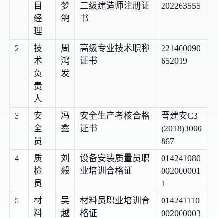
目
梦
二级建造师注册证
202263555
经
鸽
书
理
2
技
周
高级专业技术职称
221400090
术
鸿
证书
652019
负
发
责
人
3
安
冯
安全生产考核合格
晋建安C3
全
鑫
证书
(2018)3000
员
867
4
质
刘
设备安装质量员职
014241080
检
毅
业培训合格证
002000001
员
1
5
材
吴
材料员职业培训合
014241110
料
越
格证
002000003