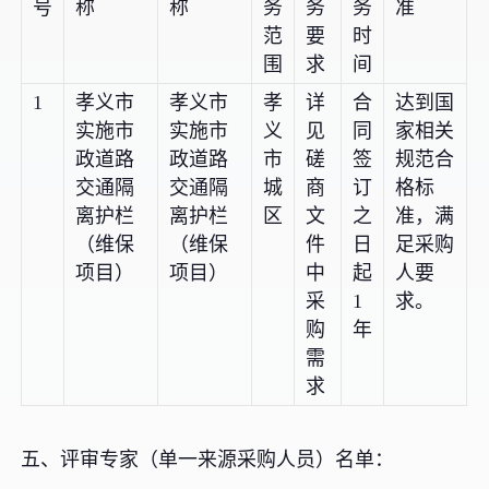
号
称
称
务
务
务
准
范
要
时
围
求
间
1
孝义市
孝义市
孝
详
合
达到国
实施市
实施市
义
见
同
家相关
政道路
政道路
市
磋
签
规范合
交通隔
交通隔
城
商
订
格标
离护栏
离护栏
区
文
之
准，满
（维保
（维保
件
日
足采购
项目）
项目）
中
起
人要
采
1
求。
购
年
需
求
五、评审专家（单一来源采购人员）名单：