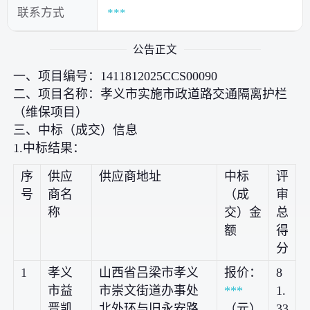
联系方式
***
公告正文
一、项目编号：1411812025CCS00090
二、项目名称：孝义市实施市政道路交通隔离护栏
（维保项目）
三、中标（成交）信息
1.中标结果：
序
供应
供应商地址
中标
评
号
商名
（成
审
称
交）金
总
额
得
分
1
孝义
山西省吕梁市孝义
报价：
8
市益
市崇文街道办事处
***
1.
晋凯
北外环与旧永安路
（元）
33