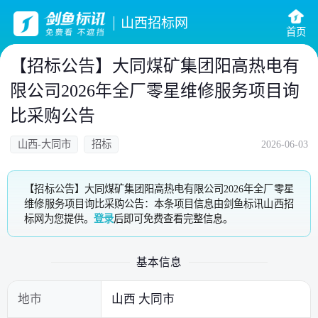
山西招标网
首页
【招标公告】大同煤矿集团阳高热电有
限公司2026年全厂零星维修服务项目询
比采购公告
山西-大同市
招标
2026-06-03
【招标公告】大同煤矿集团阳高热电有限公司2026年全厂零星
维修服务项目询比采购公告：本条项目信息由剑鱼标讯山西招
标网为您提供。
登录
后即可免费查看完整信息。
基本信息
地市
山西 大同市