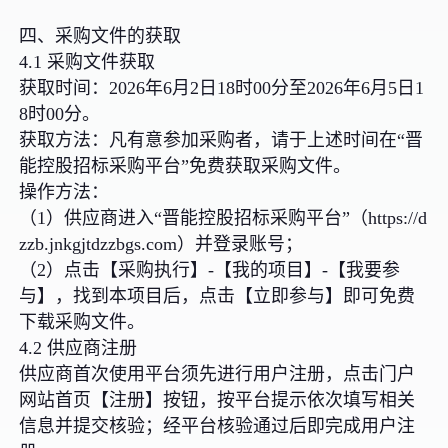
四、采购文件的获取
4.1 采购文件获取
获取时间：2026年6月2日18时00分至2026年6月5日1
8时00分。
获取方法：凡有意参加采购者，请于上述时间在“晋
能控股招标采购平台”免费获取采购文件。
操作方法：
（1）供应商进入“晋能控股招标采购平台”（https://d
zzb.jnkgjtdzzbgs.com）并登录账号；
（2）点击【采购执行】-【我的项目】-【我要参
与】，找到本项目后，点击【立即参与】即可免费
下载采购文件。
4.2 供应商注册
供应商首次使用平台须先进行用户注册，点击门户
网站首页【注册】按钮，按平台提示依次填写相关
信息并提交核验；经平台核验通过后即完成用户注