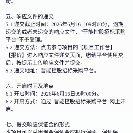
册。
五、响应文件的递交
5.1 递交截止时间：2026年6月16日09时00分，逾期
递交的或者未递交的响应文件，“晋能控股招标采购
平台”不予受理。
5.2 递交方法：点击参与项目的【项目工作台】—
【报价】进入响应文件递交页面，缴纳平台使用费
后，按提示上传响应文件并提交。
5.3 递交地址：晋能控股招标采购平台。
六、开启时间及地点
6.1 开启时间：2026年6月16日09时00分。
6.2 开启方式：通过“晋能控股招标采购平台”网上开
启。
七、提交响应保证金的形式
本项目可以采用现金保证金或银行保函、保证保