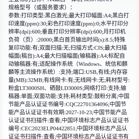
规格型号（或服务要求）：
参数:打印类型:黑白激光;最大打印幅面:A4;黑白打
印速度(ppm):30;彩色打印速度(ppm):0;水平打印分
辨率(dpi):600;垂直打印分辨率(dpi):600;月打印机
负荷（页）:20000;黑白首页输出时间(s):8.5;特殊
复印功能:有;双面扫描:无;扫描方式:CIS;最大扫描
幅面(稿台):A4;最大扫描幅面(输稿器):A4;标配自
动输稿器:有;适配操作系统（Windows、统信和麒
麟等主流操作系统）:支持;端口:USB,有线;内存容
量(MB):32MB;有线网卡:有;无线网卡:无;耗材型号:
粉盒LT3000SH、硒鼓LD3000S;网络打印:支持;输
稿器:单面;双面功能:支持;耗材类型:鼓粉分离;中国
节能产品认证证书编号:CQC22701364096;中国节
能产品认证证书有效期:2027-10-23;中国节能产品
认证证书扫描件:查看;中国环境标志产品认证证书
编号:CEC2023ELP04422851;中国环境标志产品认
证证书扫描件:查看;中国环境标志产品认证证书有