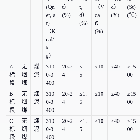
(Qn
t）
t,
（V
d）
(St)
et, a
(%)
d）
da
(%)
(℃)
r)
(%)
f）
（K
(%)
cal/
k
g）
A
无
煤
310
20-2
≤1.
≤10
≤40
≥15
标
烟
泥
0-3
4
5
00
段
煤
400
B
无
煤
310
20-2
≤1.
≤10
≤40
≥15
标
烟
泥
0-3
4
5
00
段
煤
400
C
无
煤
310
20-2
≤1.
≤10
≤40
≥15
标
烟
泥
0-3
4
5
00
段
煤
400