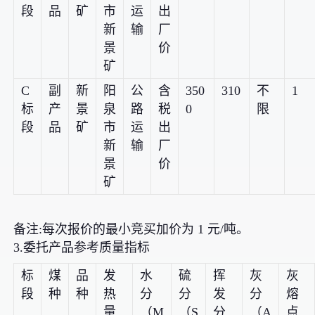
段
品
矿
市
运
出
新
输
厂
景
价
矿
C
副
新
阳
公
含
350
310
不
1
标
产
景
泉
路
税
0
限
段
品
矿
市
运
出
新
输
厂
景
价
矿
备注:每次报价的最小竞买加价为 1 元/吨。
3.委托产品参考质量指标
标
煤
品
发
水
硫
挥
灰
灰
段
种
种
热
分
分
发
分
熔
量
（M
（S
分
（A
点