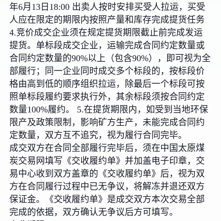
年6月13日18:00 出卖人按时安排买受人拉运，买受
人应在限定的期限内按照产量和库存完成提货任务
4.竞价成交企业须在规定提货期限截止前完成发运
提货。单标段成交企业，运输完成合同约定数量或
合同约定数量的90%以上（包含90%），即可视为全
部履行；同一企业同时成交多个标段的，按标段价
格由高到低的顺序组织拉运，除最后一个标段可按
照单标段履约要求执行外，其余标段须按合同约定
数量100%履约。 5.在提货期限内，如受到当地环保
限产及政策限制，影响矿方生产，未能完成合同约
定数量，双方互不追究，视为履行合同完毕。
成交双方在合同全部履行完毕后，须在中国太原煤
炭交易网填写《交收履约单》并加盖电子印章，交
易中心收到双方盖章的《交收履约单》后，视为双
方在合同履行过程中已无争议，将解冻并退还双方
保证金。《交收履约单》是成交双方本次交易全部
完成的依据，双方确认无争议后方可填写。