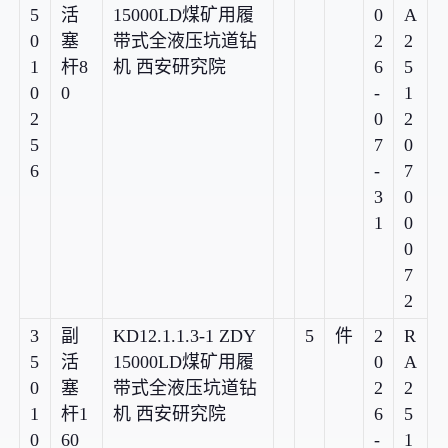
5
活
15000LD煤矿用履
0
A
0
塞
带式全液压坑道钻
2
2
1
杆8
机 西安研究院
6
5
0
0
-
1
2
0
2
5
7
0
6
-
7
3
0
1
0
0
7
2
3
副
KD12.1.1.3-1 ZDY
5
件
2
R
5
活
15000LD煤矿用履
0
A
0
塞
带式全液压坑道钻
2
2
1
杆1
机 西安研究院
6
5
0
60
-
1