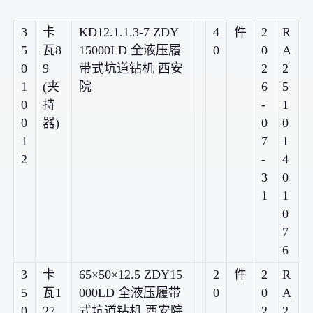
3
卡
KD12.1.1.3-7 ZDY
4
件
2
R
5
瓦8
15000LD 全液压履
0
0
A
0
9
带式坑道钻机 西安
2
2
1
(夹
院
6
5
0
持
-
1
0
器)
0
0
1
7
1
2
-
4
3
0
1
1
0
7
6
3
卡
65×50×12.5 ZDY15
2
件
2
R
5
瓦1
000LD 全液压履带
0
0
A
0
27
式坑道钻机 西安院
2
2