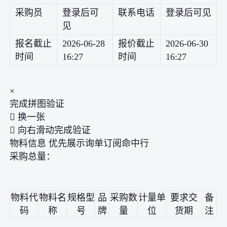
采购员
登录后可
联系电话
登录后可见
见
报名截止
2026-06-28
报价截止
2026-06-30
时间
16:27
时间
16:27
×
完成拼图验证
 换一张
 向右滑动完成验证
物料信息 优先展示询单订阅命中行
采购总量：
物料代
物料名
规格型
品
采购数
计量单
要求交
备
码
称
号
牌
量
位
货期
注