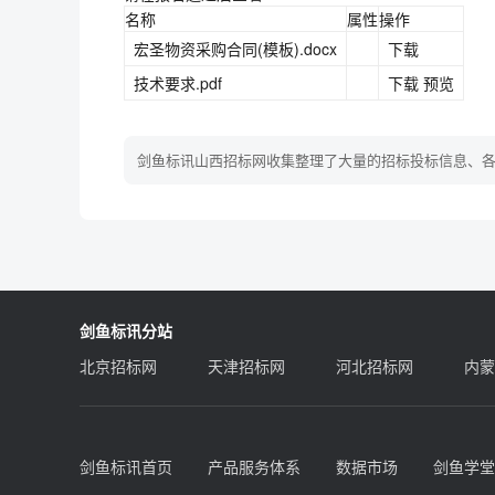
名称
属性
操作
宏圣物资采购合同(模板).docx
下载
技术要求.pdf
下载 预览
剑鱼标讯山西招标网收集整理了大量的招标投标信息、
剑鱼标讯分站
北京招标网
天津招标网
河北招标网
内蒙
剑鱼标讯首页
产品服务体系
数据市场
剑鱼学堂