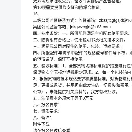
双方需现场验收交货，验收时需提供产品合格证。
第10项需要提供煤安证和防爆合格证。
16、
二级公司监督联系方式：监督邮箱：zbzzjtcgfgsjd@163.
集团公司监督邮箱：jnkgwzcgjd@163.com
四、技术条款：一、所供配件满足主机配套使用要求、
二、随货附有合格证，使用说明书及相关技术文件。
三、满足我公司对配件的使用、包装、运输要求。
四、所报配件与询单中配件的规格型号和件号不符，
的澄清说明，保证互换使用。
五、验收标准：1、全部货物均按标准保护措施进行包
保货物安全无损地运抵指定现场。2、每一个包装箱内
3、根据货物的技术规格要求和质量标准，对货物进行
足、更换或退货，并承担由此发生的一切损失和费用。
公章），未能提供相关资料的，我方有权拒收。
五、注册资本必须大于等于0万元
六、报名要求：
七、资质要求：
八、备注：
附件下载
请在报名通过后查看