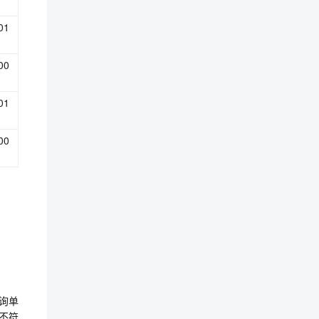
01
00
01
00
询单
不符