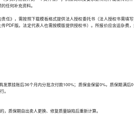
项的任何补充资料。
约责任》，需按照下载模板格式提供法人授权委托书（法人授权书需填写
传PDF版。法定代表人也需按模版提供授权书）。所报价应含运杂费，
发票挂账后36个月内分批次付款100%；质保金保留0%，质保期满后0
行。
的，质保期自出卖人更换、修复质量缺陷后重新计算。