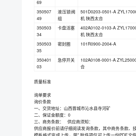
69
350507
液压锁阀
501D0203-0501-A ZY
49
组
机 陕西太合
350503
卡盘活塞
402A0102-0103-A ZY
34
机 陕西太合
350503
密封圈
101R0900-2004-A
35
350401
急停开关
102A0108-0001-A ZY
03
合
质量标准
询单要求
询价条款
一、交货地址：山西晋城市沁水县寺河矿
二、保证金额度：0
三、商务条款： 供应商须知：
供应商报价前请仔细阅读发询条款，其中商务条款、技
模板格式完成上传，带* 附件项仅可上传一份PDF