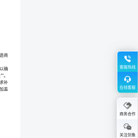
造商
客服热线
以确
*。
求补
在线客服
加盖
商务合作
关注剑鱼