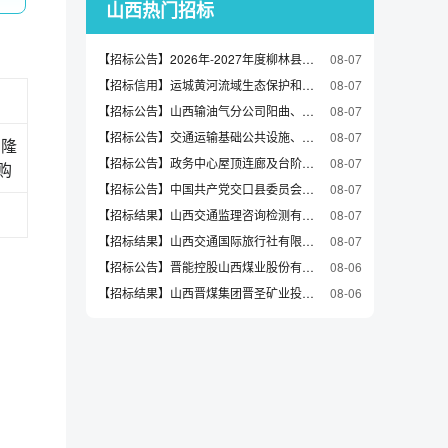
山西热门招标
【招标公告】2026年-2027年度柳林县城乡居民意外伤害保险采购项目的采购公告
08-07
【招标信用】运城黄河流域生态保护和高质量发展促进中心台式计算机直接选定采购合同
08-07
【招标公告】山西输油气分公司阳曲、兴县、临县作业区生活用能场所“气改电”等三个项目职业卫生三同时咨询服务-非招标公告
08-07
【招标公告】交通运输基础公共设施、客货运枢纽场站综合管理服务项目的采购公告
08-07
隆
【招标公告】政务中心屋顶连廊及台阶安全隐患治理项目采购公告
08-07
采购
【招标公告】中国共产党交口县委员会党校公开招标交口县委党校教辅楼规范提升设备采购的采购公告
08-07
【招标结果】山西交通监理咨询检测有限公司2026年大同公司中心试验室办公、生活用品采购项目直接采购结果公告
08-07
【招标结果】山西交通国际旅行社有限公司职工食堂食材供应商采购直接采购结果公告
08-07
【招标公告】晋能控股山西煤业股份有限公司忻州窑矿忻平苑小区5号楼房屋安全检测项目公告
08-06
【招标结果】山西晋煤集团晋圣矿业投资有限公司供暖服务成交结果公示
08-06