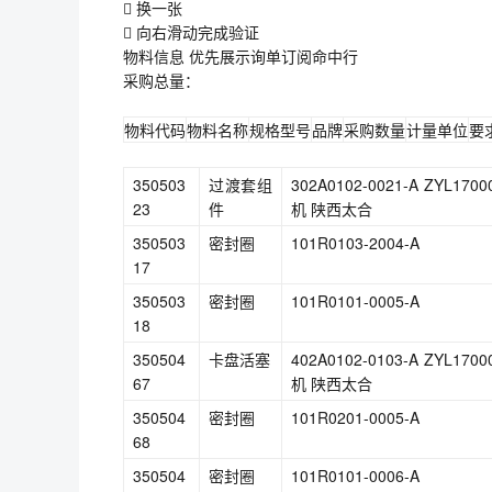
 换一张
 向右滑动完成验证
物料信息 优先展示询单订阅命中行
采购总量：
物料代码
物料名称
规格型号
品牌
采购数量
计量单位
要
350503
过渡套组
302A0102-0021-A ZY
23
件
机 陕西太合
350503
密封圈
101R0103-2004-A
17
350503
密封圈
101R0101-0005-A
18
350504
卡盘活塞
402A0102-0103-A ZY
67
机 陕西太合
350504
密封圈
101R0201-0005-A
68
350504
密封圈
101R0101-0006-A