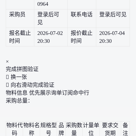
0964
采购员
登录后可
联系电话
登录后可见
见
报名截止
2026-07-02
报价截止
2026-07-04
时间
20:30
时间
20:30
×
完成拼图验证
 换一张
 向右滑动完成验证
物料信息 优先展示询单订阅命中行
采购总量：
物料代
物料名
规格型
品
采购数
计量单
要求交
备
码
称
号
牌
量
位
货期
注