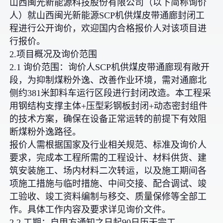
山西闽光新能源科技股份有限公司（以下简称询价
人）就山西闽光新能源SCP机供煤皮带通廊封闭工
程进行公开询价，欢迎国内合格报价人对该项目进
行报价。
2.项目概况及询价范围
2.1 询价范围：询价人SCP机供煤皮带通廊现有敞开
段，为抑制煤粉外逸、改善作业环境，需对通廊北
侧约381米卸料车运行区段进行封闭改造。本工程采
用钢结构支撑主体+压型彩钢板封闭+动态密封组件
的技术方案，确保在设备正常运转的前提下有效阻
断煤粉外逸路径。
报价人需根据国家及行业相关规范、标准及询价人
要求，完成本工程所需的工程设计、材料供货、建
筑安装施工、场内材料二次转运，以及施工期间各
项施工措施与临时措施、中间交接、配合调试、竣
工验收、竣工资料编制与移交、质量保修等全部工
作。具体工作内容及要求详见询价文件。
2.2 工期：自甲方通知之日起90日历天完工。