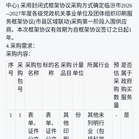
中心) 采用封闭式框架协议采购方式确定临汾市2026
--2027年度各级党政机关事业单位及团体组织印刷服
务框架协议(市县区域联动)采购第一阶段入围供应
商。本次框架协议有效期为自框架协议签订之日起1
年。
4.采购需求：
采购内容：
序
采
采购包
标的名
采购
计量
所属行业
预
是否
号
购
名称
称
品目
单位
估
属于
包
采
政府
号
购
购买
数
服务
量
1
1
表
表
其
份
其他未
-
是
单、
单、
他
列明行
证件
证件
印
业（包