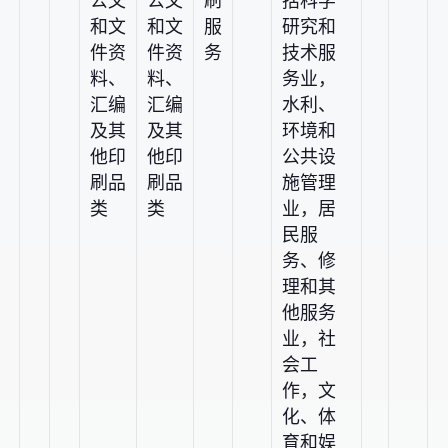
公文
公文
刷
括科学
和文
和文
服
研究和
件资
件资
务
技术服
料、
料、
务业，
汇编
汇编
水利、
及其
及其
环境和
他印
他印
公共设
刷品
刷品
施管理
类
类
业，居
民服
务、修
理和其
他服务
业，社
会工
作，文
化、体
育和娱