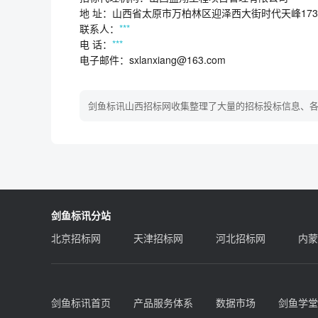
地 址：山西省太原市万柏林区迎泽西大街时代天峰173
联系人：
***
电 话：
***
电子邮件：sxlanxiang@163.com
剑鱼标讯山西招标网收集整理了大量的招标投标信息、
剑鱼标讯分站
北京招标网
天津招标网
河北招标网
内蒙
剑鱼标讯首页
产品服务体系
数据市场
剑鱼学堂