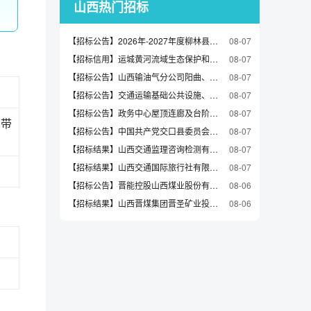
山西热门招标
【招标公告】2026年-2027年度柳林县城乡居民意外伤害保险采购项目的采购公告
08-07
【招标信用】运城黄河流域生态保护和高质量发展促进中心台式计算机直接选定采购合同
08-07
【招标公告】山西输油气分公司阳曲、兴县、临县作业区生活用能场所“气改电”等三个项目职业卫生三同时咨询服务-非招标公告
08-07
【招标公告】交通运输基础公共设施、客货运枢纽场站综合管理服务项目的采购公告
08-07
【招标公告】政务中心屋顶连廊及台阶安全隐患治理项目采购公告
08-07
履带
【招标公告】中国共产党交口县委员会党校公开招标交口县委党校教辅楼规范提升设备采购的采购公告
08-07
【招标结果】山西交通监理咨询检测有限公司2026年大同公司中心试验室办公、生活用品采购项目直接采购结果公告
08-07
【招标结果】山西交通国际旅行社有限公司职工食堂食材供应商采购直接采购结果公告
08-07
【招标公告】晋能控股山西煤业股份有限公司忻州窑矿忻平苑小区5号楼房屋安全检测项目公告
08-06
【招标结果】山西晋煤集团晋圣矿业投资有限公司供暖服务成交结果公示
08-06