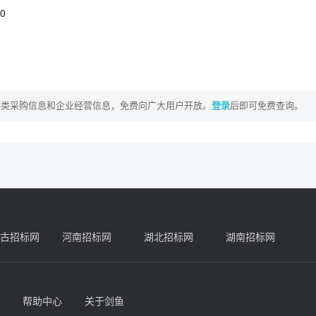
0
各类采购信息和企业经营信息，免费向广大用户开放。
登录
后即可免费查询。
古招标网
河南招标网
湖北招标网
湖南招标网
帮助中心
关于剑鱼