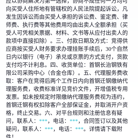
应以协商解决为第一选择，协商不成任何一方均可
向买受人住所地有管辖权的人民法院提起诉讼，凡
发生因诉讼而由买受人承担的诉讼费、鉴定费、律
师费、执行费等其他费用均由出卖人全额承担（买
受人可凭相关票据、材料、文书等从应付出卖人的
款项中直接扣除）。三、付款日期及方式：竞得供
应商按买受人财务要求办理挂账手续后，30个自然
日内以银行（电子）承兑或京票的方式支付，货款
支付均不计利息。四、收货单位：首钢长治钢铁有
限公司采购中心（合金仓库）。五、代理服务费收
取：客户在竞得后两个工作日内向首钢迁钢缴纳代
理服务费，收费标准详见竞价文件，开增值税专用
发票。如未按规定时限缴纳代理服务费视为违约，
首钢迁钢有权扣除客户全部保证金，并取消开户资
格，终止交易。六、对平台规则和注册信息有疑
问，联系人：
***
，电话：
***
，合同签订以及其他
疑问，联系人：
***
，电话：
***
。详情请下载附
件！