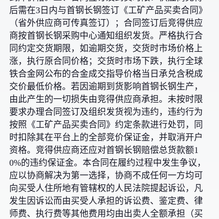
后需在3日内与首钢长钢签订《工矿产品买卖合同》
（省外供应商可传真签订）；合同签订后竞得供应
商按首钢长钢采购中心通知组织发货。严格执行合
同约定交货期限，如逾期交货，交货时市场价格上
涨，执行原合同价格；交货时市场下跌，执行全球
铁合金网公布的合金成交指导价格当日承兑含税成
交价最低价格。若因逾期到货影响首钢长钢生产，
由此产生的一切损失由竞得供应商承担。未按时限
要求办理合同签订及组织发货视为违约，违约行为
按照《工矿产品买卖合同》约定条款进行处罚，同
时扣除其在平台上的全部竞价保证金，并取消开户
资格。竞得供应商还应对首钢长钢赔偿总货款额1
0%的违约保证金。本合同在履约过程中发生争议，
应以协商解决为第一选择，协商不成任何一方均可
向买受人住所地有管辖权的人民法院提起诉讼，凡
发生因诉讼而由买受人承担的诉讼费、鉴定费、律
师费、执行费等其他费用均由出卖人全额承担（买