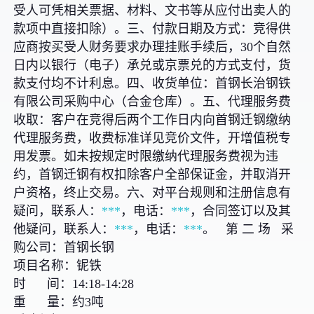
受人可凭相关票据、材料、文书等从应付出卖人的
款项中直接扣除）。三、付款日期及方式：竞得供
应商按买受人财务要求办理挂账手续后，30个自然
日内以银行（电子）承兑或京票兑的方式支付，货
款支付均不计利息。四、收货单位：首钢长治钢铁
有限公司采购中心（合金仓库）。五、代理服务费
收取：客户在竞得后两个工作日内向首钢迁钢缴纳
代理服务费，收费标准详见竞价文件，开增值税专
用发票。如未按规定时限缴纳代理服务费视为违
约，首钢迁钢有权扣除客户全部保证金，并取消开
户资格，终止交易。六、对平台规则和注册信息有
疑问，联系人：
***
，电话：
***
，合同签订以及其
他疑问，联系人：
***
，电话：
***
。 第 二 场 采
购公司：首钢长钢
项目名称：铌铁
时 间：14:18-14:28
重 量：约3吨