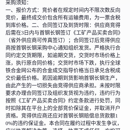
采购须知：
一、报价方式：竞价者在规定时间内不限次数反向
竞价，最终成交价包含所有运输费用，为一票含税
到库价格。二、合同签订及到货时限：供应商竞得
后需在3日内与首钢长钢签订《工矿产品买卖合同》
（省外供应商可传真签订）；合同签订后竞得供应
商按首钢长钢采购中心通知组织发货。严格执行合
同约定交货期限，如逾期交货，交货时市场价格上
涨，执行原合同价格；交货时市场下跌，执行全球
铁合金网公布的合金成交指导价格当日承兑含税成
交价最低价格。若因逾期到货影响首钢长钢生产，
由此产生的一切损失由竞得供应商承担。未按时限
要求办理合同签订及组织发货视为违约，违约行为
按照《工矿产品买卖合同》约定条款进行处罚，同
时扣除其在平台上的全部竞价保证金，并取消开户
资格。竞得供应商还应对首钢长钢赔偿总货款额1
0%的违约保证金。本合同在履约过程中发生争议，