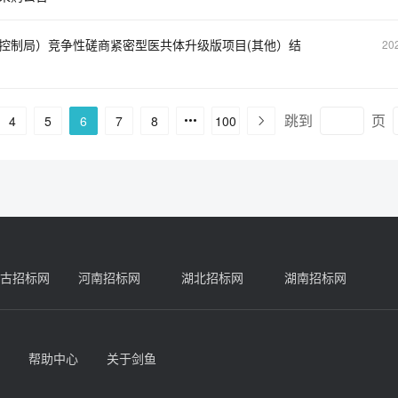
控制局）竞争性磋商紧密型医共体升级版项目(其他）结
20
跳到
页
4
5
6
7
8
100
古招标网
河南招标网
湖北招标网
湖南招标网
帮助中心
关于剑鱼