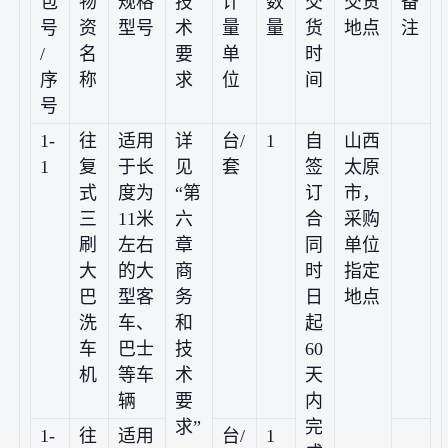
包
物
规格
技
计
数
交
交货
备
号
资
型号
术
量
量
货
地点
注
/
名
要
单
时
序
称
求
位
间
号
1-
往
适用
详
台/
1
自
山西
1
复
于长
见
套
签
太原
式
度为
“第
订
市，
三
11米
六
合
采购
刷
左右
章
同
单位
大
的大
商
时
指定
巴
型客
务
日
地点
洗
车、
和
起
车
巴士
技
60
机
等车
术
天
辆
要
内
求”
完
1-
往
适用
台/
1