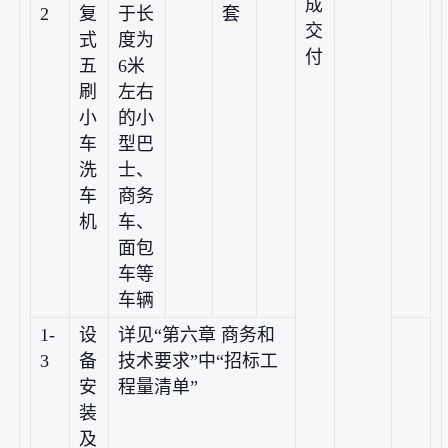
成
2
复
于长
套
交
式
度为
付
五
6米
刷
左右
小
的小
车
型巴
洗
士、
车
商务
机
车、
面包
车等
车辆
1-
设
详见“第六章 商务和
3
备
技术要求”中“招标工
安
程量清单”
装
及